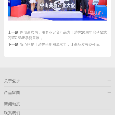
上一篇:
医研新布局，用专业定义产品力〡爱护20周年启动仪式
闪耀CBME孕婴童展 。
下一篇:
安心呵护〡爱护呈现溯源实力，让高品质有迹可循。
关于爱护
产品家园
新闻动态
联系我们