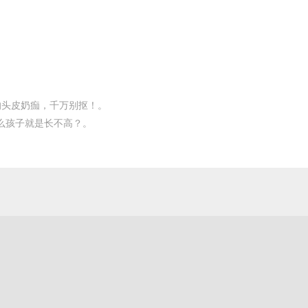
的头皮奶痂，千万别抠！。
什么孩子就是长不高？。